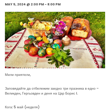
MAY 5, 2024 @ 2:00 PM
-
8:00 PM
Мили приятели,
Заповядайте да отбележим заедно три празника в едно –
Великден, Гергьовден и деня на Цар Борис I.
Кога: 5 май (неделя)