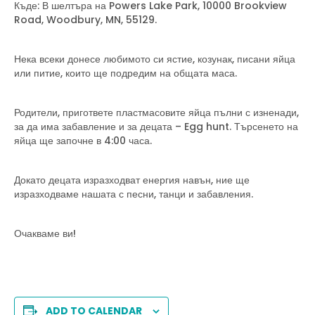
Къде: В шелтъра на Powers Lake Park, 10000 Brookview
Road, Woodbury, MN, 55129.
Нека всеки донесе любимото си ястие, козунак, писани яйца
или питие, които ще подредим на общата маса.
Родители, пригответе пластмасовите яйца пълни с изненади,
за да има забавление и за децата – Egg hunt. Търсенето на
яйца ще започне в 4:00 часа.
Докато децата изразходват енергия навън, ние ще
изразходваме нашата с песни, танци и забавления.
Очакваме ви!
ADD TO CALENDAR