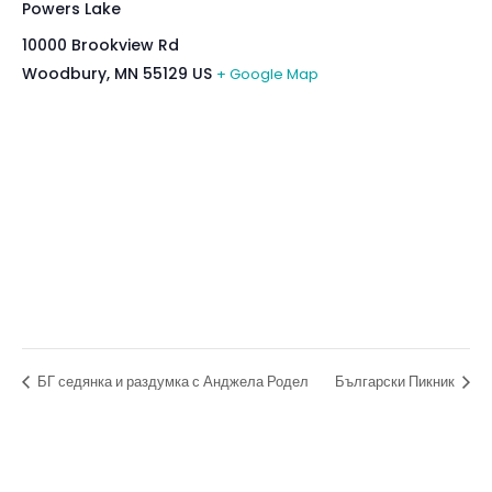
Powers Lake
10000 Brookview Rd
Woodbury
,
MN
55129
US
+ Google Map
БГ седянка и раздумка с Анджела Родел
Български Пикник