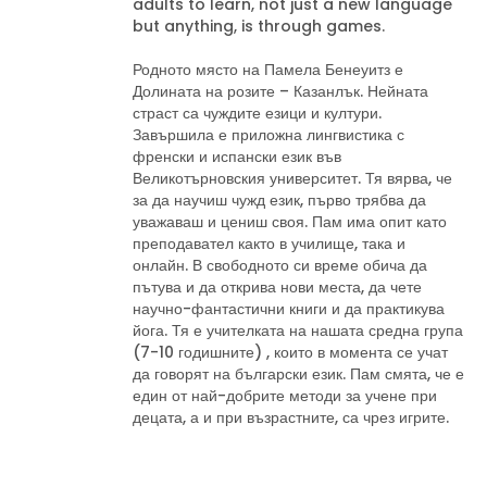
adults to learn, not just a new language
but anything, is through games.
Родното място на Памела Бенеуитз е
Долината на розите – Казанлък. Нейната
страст са чуждите езици и култури.
Завършила е приложна лингвистика с
френски и испански език във
Великотърновския университет. Тя вярва, че
за да научиш чужд език, първо трябва да
уважаваш и цениш своя. Пам има опит като
преподавател както в училище, така и
онлайн. В свободното си време обича да
пътува и да открива нови места, да чете
научно-фантастични книги и да практикува
йога. Тя е учителката на нашата средна група
(7-10 годишните) , които в момента се учат
да говорят на български език. Пам смята, че е
един от най-добрите методи за учене при
децата, а и при възрастните, са чрез игрите.